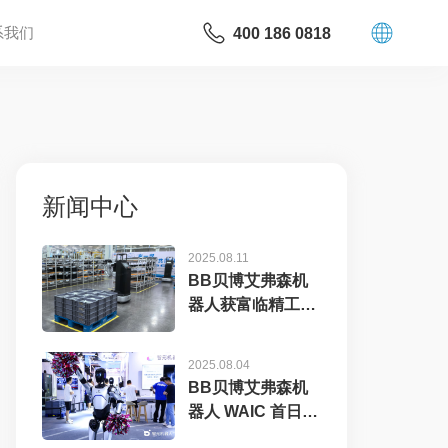
系我们
400 186 0818
新闻中心
2025.08.11
BB贝博艾弗森机
器人获富临精工数
千万元订单，工业
具...
2025.08.04
BB贝博艾弗森机
器人 WAIC 首日展
台火爆，机器...