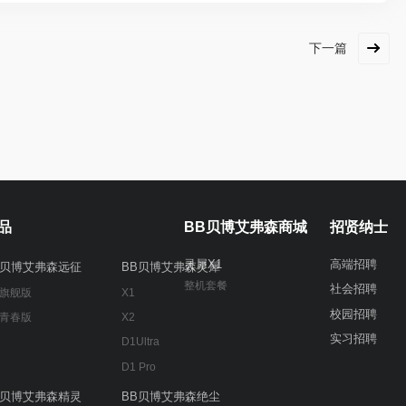
下一篇
品
BB贝博艾弗森商城
招贤纳士
灵犀X1
高端招聘
B贝博艾弗森远征
BB贝博艾弗森灵犀
整机套餐
社会招聘
 旗舰版
X1
校园招聘
 青春版
X2
实习招聘
D1Ultra
D1 Pro
B贝博艾弗森精灵
BB贝博艾弗森绝尘