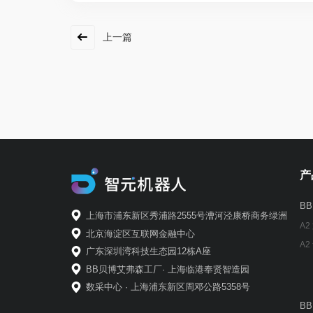
上一篇
产
B
上海市浦东新区秀浦路2555号漕河泾康桥商务绿洲
A2
北京海淀区互联网金融中心
A2
广东深圳湾科技生态园12栋A座
BB贝博艾弗森工厂· 上海临港奉贤智造园
数采中心 · 上海浦东新区周邓公路5358号
B