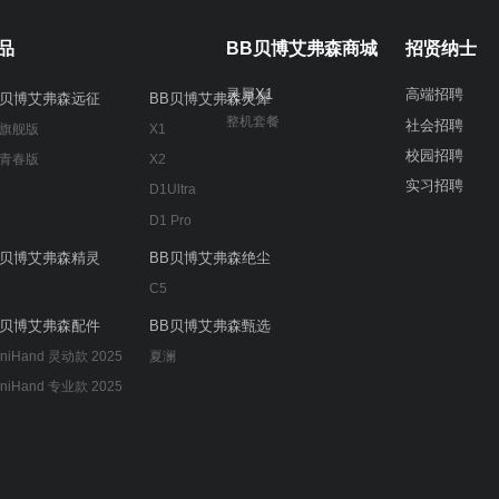
品
BB贝博艾弗森商城
招贤纳士
灵犀X1
高端招聘
B贝博艾弗森远征
BB贝博艾弗森灵犀
整机套餐
社会招聘
 旗舰版
X1
校园招聘
 青春版
X2
实习招聘
D1Ultra
D1 Pro
B贝博艾弗森精灵
BB贝博艾弗森绝尘
C5
B贝博艾弗森配件
BB贝博艾弗森甄选
niHand 灵动款 2025
夏澜
niHand 专业款 2025