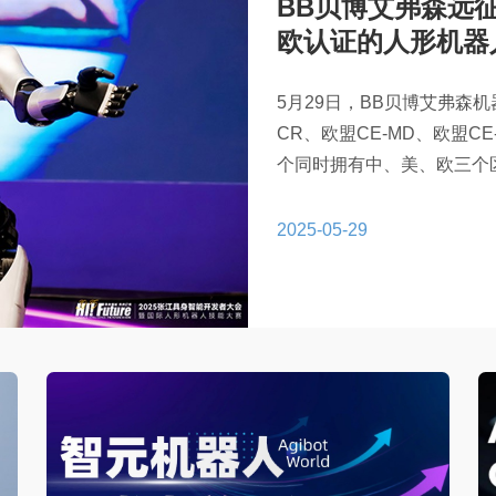
BB贝博艾弗森远
欧认证的人形机器
5月29日，BB贝博艾弗森
CR、欧盟CE-MD、欧盟C
个同时拥有中、美、欧三个
CR和CE-MD认证的人形
博艾弗森机器人在产品安全、
2025-05-29