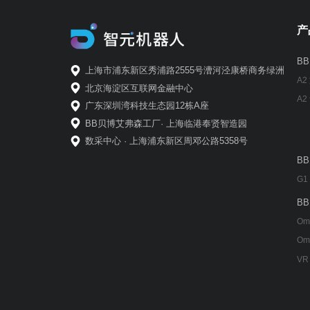
产
B
上海市浦东新区秀浦路2555号漕河泾康桥商务绿洲
A2
北京海淀区互联网金融中心
A2
广东深圳湾科技生态园12栋A座
BB贝博艾弗森工厂· 上海临港奉贤智造园
数采中心 · 上海浦东新区周邓公路5358号
B
G1
B
Om
Om
VR