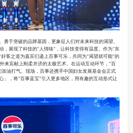
、勇于突破的品牌基因，更象征人们对未来科技的渴望。
动，展现了科技的
人情味
，让科技变得有温度。作为
东
“
”
“
方好客之道为嘉宾们递上百事可乐，共同为
渴望就可能
的
“
”
外来宾献上刚柔并济的太极艺术。在运动互动环节，
百
“
们加油打气。现场，百事还携手中国妇女发展基金会正式
心」，将
百事蓝宝
引入更多地区，用有趣的互动形式让
“
”