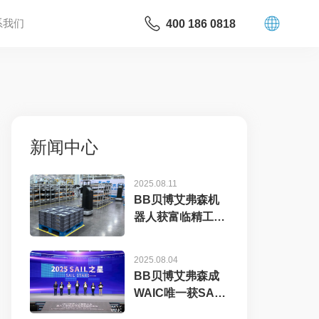
系我们
400 186 0818
新闻中心
2025.08.11
BB贝博艾弗森机
器人获富临精工数
千万元订单，工业
具...
2025.08.04
BB贝博艾弗森成
WAIC唯一获SAIL
之星奖的机器...