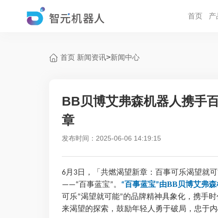
首页
产
首页
新闻资讯
>
新闻中心
BB贝博艾弗森机器人携手百
章
发布时间：2025-06-06 14:19:15
月
日，「共燃渴望新章：百事可乐渴望就可
6
3
百事蓝宝
。
百事蓝宝
由BB贝博艾弗
——“
”
“
”
可乐
渴望就可能
的品牌精神具象化，携手时
“
”
来渴望的探索，鼓励年轻人勇于破局，忠于内