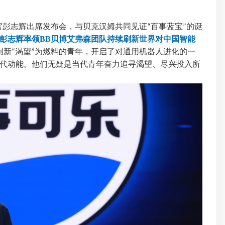
官彭志辉出席发布会，与贝克汉姆共同见证
百事蓝宝
的诞
“
”
彭志辉率领BB贝博艾弗森团队持续刷新世界对中国智能
创新
渴望
为燃料的青年，开启了对通用机器人进化的一
“
”
代动能。他们无疑是当代青年奋力追寻渴望、尽兴投入所