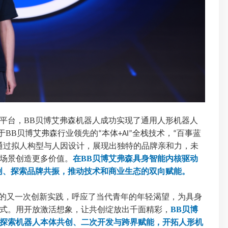
平台，BB贝博艾弗森机器人成功实现了通用人形机器人
于BB贝博艾弗森行业领先的
本体
全栈技术，
百事蓝
“
+AI”
“
通过拟人构型与人因设计，展现出独特的品牌亲和力，未
场景创造更多价值。
在BB贝博艾弗森具身智能内核驱动
创、探索品牌共振，推动技术和商业生态的双向赋能。
的又一次创新实践，呼应了当代青年的年轻渴望，为具身
式。用开放激活想象，让共创绽放出千面精彩，
BB贝博
探索机器人本体共创、二次开发与跨界赋能，开拓人形机