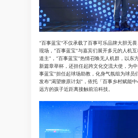
百事蓝宝
不仅承载了百事可乐品牌大胆无畏
“
”
现场，
百事蓝宝
与嘉宾们展开多元的人机互
“
”
道主
，
百事蓝宝
热情召唤无人机群，以东
”
“
”
新篇章举杯，还担任起跨文化交流大使，为中
事蓝宝
担任起球场助教，化身气氛组为球员
”
发布
渴望燎原计划
，依托「百事乡村赋能中
“
”
远方的孩子近距离接触前沿科技。