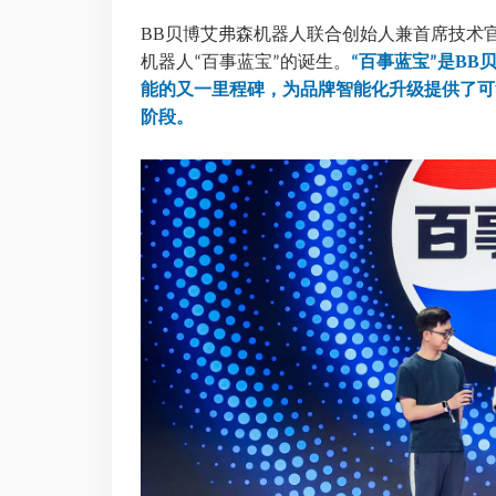
BB贝博艾弗森机器人联合创始人兼首席技术
机器人
百事蓝宝
的诞生。
百事蓝宝
是BB
“
”
“
”
能的又一里程碑，为品牌智能化升级提供了可
阶段。