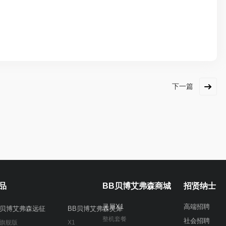
下一篇
品
BB贝博艾弗森商城
招贤纳士
灵犀X1
高端招聘
B贝博艾弗森远征
BB贝博艾弗森灵犀
整机套餐
社会招聘
 旗舰版
X1