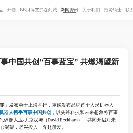
品
开源
BB贝博艾弗森商城
新闻资讯
关于我们
招贤纳⼠
联
事中国共创“百事蓝宝” 共燃渴望新
能」发布会于上海举行，重磅发布品牌首个人形机器人
森机器人携手百事中国共创，
以先锋科技和未来想象将百事
代偶像大卫
贝克汉姆（
），共同开启对未
·
David Beckham
心渴望，尽兴投入，奔赴所爱。